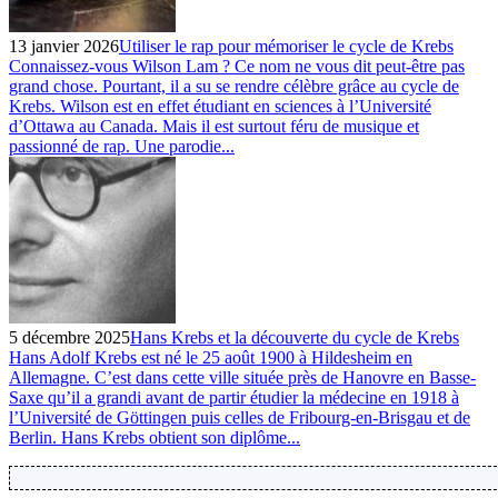
13 janvier 2026
Utiliser le rap pour mémoriser le cycle de Krebs
Connaissez-vous Wilson Lam ? Ce nom ne vous dit peut-être pas
grand chose. Pourtant, il a su se rendre célèbre grâce au cycle de
Krebs. Wilson est en effet étudiant en sciences à l’Université
d’Ottawa au Canada. Mais il est surtout féru de musique et
passionné de rap. Une parodie...
5 décembre 2025
Hans Krebs et la découverte du cycle de Krebs
Hans Adolf Krebs est né le 25 août 1900 à Hildesheim en
Allemagne. C’est dans cette ville située près de Hanovre en Basse-
Saxe qu’il a grandi avant de partir étudier la médecine en 1918 à
l’Université de Göttingen puis celles de Fribourg-en-Brisgau et de
Berlin. Hans Krebs obtient son diplôme...