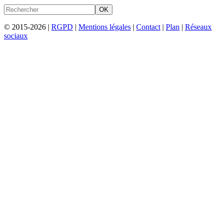
OK
© 2015-2026 |
RGPD
|
Mentions légales
|
Contact
|
Plan
|
Réseaux
sociaux