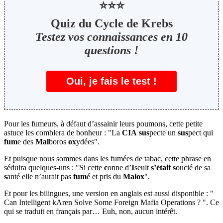
⭐⭐⭐
Quiz du Cycle de Krebs
Testez vos connaissances en 10
questions !
Oui, je fais le test !
Pour les fumeurs, à défaut d’assainir leurs poumons, cette petite
astuce les comblera de bonheur : "La
CIA
sus
pecte un
sus
pect qui
fum
e des
Mal
boros
ox
ydées".
Et puisque nous sommes dans les fumées de tabac, cette phrase en
séduira quelques-uns : "Si cette
c
onne d’
I
seult
s’était
s
oucié de sa
s
anté elle n’aurait pas
fum
é et pris du
Malox
".
Et pour les bilingues, une version en anglais est aussi disponible : "
Can Intelligent kAren Solve Some Foreign Mafia Operations ? ". Ce
qui se traduit en français par… Euh, non, aucun intérêt.