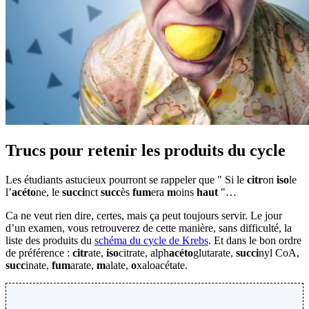
Trucs pour retenir les produits du cycle
Les étudiants astucieux pourront se rappeler que " Si le
citr
on
iso
le
l’
acéto
ne, le
succi
nct
succ
ès
fum
era
m
oins
haut
"…
Ca ne veut rien dire, certes, mais ça peut toujours servir. Le jour
d’un examen, vous retrouverez de cette manière, sans difficulté, la
liste des produits du
schéma du cycle de Krebs
. Et dans le bon ordre
de préférence :
citr
ate,
iso
citrate, alph
acéto
glutarate,
succi
nyl CoA,
succ
inate,
fum
arate,
m
alate,
o
xaloacétate.